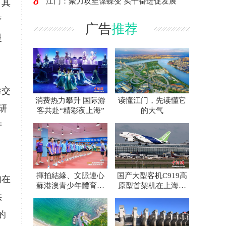
8
江门：聚力攻坚谋蝶变 实干奋进促发展
。其
疗
广告
推荐
慢
港交
消费热力攀升 国际游
读懂江门，先读懂它
研
客共赴“精彩夜上海”
的大气
产
揮拍結緣、文脈連心
国产大型客机C919高
如在
蘇港澳青少年體育交
原型首架机在上海开
供
流譜寫青春新篇
展首次飞行试验
的