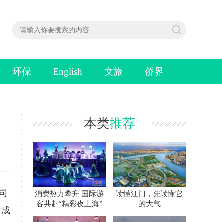
环保
English
文旅
侨界
本类
推荐
司
消费热力攀升 国际游
读懂江门，先读懂它
客共赴“精彩夜上海”
的大气
疗成