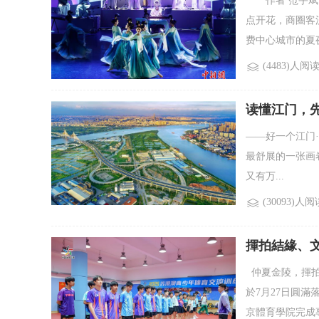
作者 范宇斌 
点开花，商圈客
费中心城市的夏夜
(4483)人阅
读懂江门，
——好一个江门
最舒展的一张画
又有万...
(30093)人阅
揮拍結緣、
仲夏金陵，揮拍
於7月27日圓
京體育學院完成專