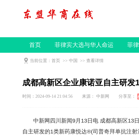
首页
菲律宾大选与华人命运
菲律
视频
当前位置：
首页
>>
中国
>>
查看详情
成都高新区企业康诺亚自主研发
时间：2024-09-14 21:04:56
来源： 中新网
分享至：
中新网四川新闻9月13日电 成都高新区13
自主研发的1类新药康悦达®(司普奇拜单抗注