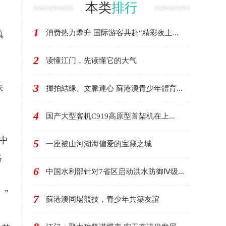
本类
排行
1
消费热力攀升 国际游客共赴“精彩夜上...
填
2
读懂江门，先读懂它的大气
3
疾
揮拍結緣、文脈連心 蘇港澳青少年體育...
4
国产大型客机C919高原型首架机在上...
中
5
一座被山河湖海偏爱的宝藏之城
略
6
中国水利部针对7省区启动洪水防御Ⅳ级...
”
7
蘇港澳同場競技，青少年共築友誼