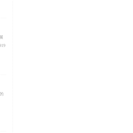
展
19
的