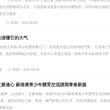
入伏以来，随着2026“上海之夏”国际消费季深入推进，申城夜间经
流与消费额同步走高，入境游客深度参与夜间消费场景，共同勾勒出国际
活力图景...
读
时间：2026-08-06
先读懂它的大气
·自然之美篇 若以笔墨描摹江门，起笔便当是山河湖海的气势。 它是珠三
卷，既有群峰撑起天际线，又有大江奔涌入海流；既有千年水脉润泽沃野
读
时间：2026-08-04
文脈連心 蘇港澳青少年體育交流譜寫青春新篇
逐夢；山水鎮江，文脈相融。為期8天的2026蘇港澳青少年體育交流訓練
滿落幕。逾百名來自江蘇、香港、澳門的青少年乒乓、羽毛球運動員，先後
業合訓、...