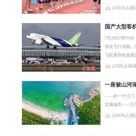
(10333)人阅
国产大型客机
7月29日7时5
首次飞行试验。
飞机系列化发展迈
(5358)人阅
一座被山河
——好一个江门
宝藏城市——江门。
(10430)人阅