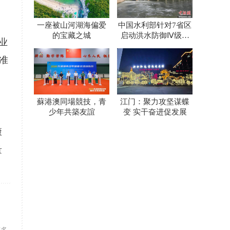
一座被山河湖海偏爱
中国水利部针对7省区
的宝藏之城
启动洪水防御Ⅳ级应
业
急响应
准
蘇港澳同場競技，青
江门：聚力攻坚谋蝶
少年共築友誼
变 实干奋进促发展
、
康
量