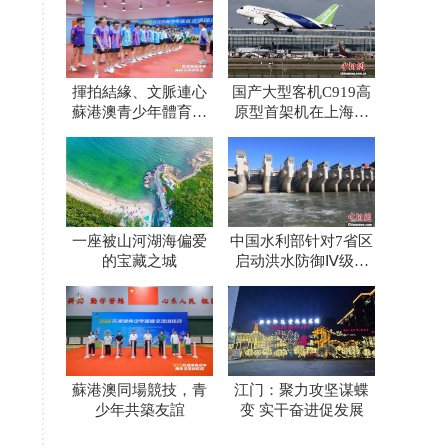
揮拍結緣、文脈連心
国产大型客机C919高
蘇港澳青少年體育交
原型首架机在上海开
流譜寫青春新篇
展首次飞行试验
一座被山河湖海偏爱
中国水利部针对7省区
的宝藏之城
启动洪水防御Ⅳ级应
急响应
蘇港澳同場競技，青
江门：聚力攻坚谋蝶
少年共築友誼
变 实干奋进促发展