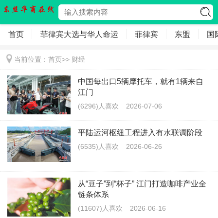
首页
菲律宾大选与华人命运
菲律宾
东盟
国
当前位置：
首页
>>
财经
中国每出口5辆摩托车，就有1辆来自
江门
(6296)人喜欢
2026-07-06
平陆运河枢纽工程进入有水联调阶段
(6535)人喜欢
2026-06-26
从“豆子”到“杯子” 江门打造咖啡产业全
链条体系
(11607)人喜欢
2026-06-16