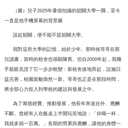
（圖）兒子2025年暑假拍攝的韶關大學一隅，至今
一直是他手機屏幕的背景圖
說起韶關，便不能不提韶關大學。
我對這所大學的記憶，始於少年。那時候哥哥在那
兒讀書，當時的校舍也很顯陳舊。但自2000年起，我幾
乎親眼見證了它一步步蛻變：新校舍拔地而起，設施日
益完善，校園面貌煥然一新。哥哥也正是在那段時間，
將全部心力投入到學校的建設與發展之中。
為了籌措經費、推動發展，他長年奔波在外、應酬
不斷。曾經有人在飯桌上半開玩笑地說：「你喝一杯，
我就多捐一百萬。」長期的勞累與應酬，讓他的身體一