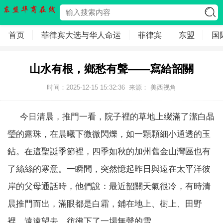
首页
菲律宾大选与华人命运
菲律宾
东盟
国
山水有根，鄉愁有聲——寫給韶關
时间：2025-12-15 15:32:36
来源： 美西视角
今日清晨，推門一看，院子裡的草地上綴滿了潔白晶
瑩的露珠，在晨曦下微微閃爍，如一顆顆細小通透的玉
鉆。在這聖誕季節裡，四季如秋的加州舊金山灣區也有
了絲絲的寒意。一瞬間，突然憶起昨日與遠在太平洋彼
岸的父母通話時，他們說：最近韶關天氣很冷，有時清
晨推門而出，滿眼都是白霜，鋪在地上、樹上、田野
裡，遠遠望去，彷彿下了一場無聲的雪。