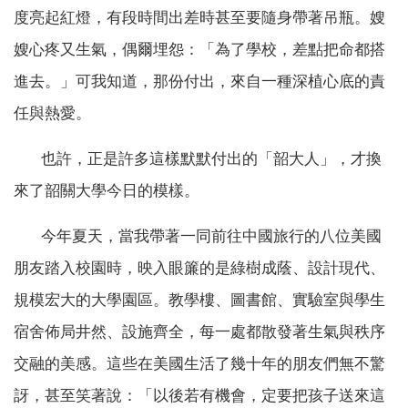
度亮起紅燈，有段時間出差時甚至要隨身帶著吊瓶。嫂
嫂心疼又生氣，偶爾埋怨：「為了學校，差點把命都搭
進去。」可我知道，那份付出，來自一種深植心底的責
任與熱愛。
也許，正是許多這樣默默付出的「韶大人」，才換
來了韶關大學今日的模樣。
今年夏天，當我帶著一同前往中國旅行的八位美國
朋友踏入校園時，映入眼簾的是綠樹成蔭、設計現代、
規模宏大的大學園區。教學樓、圖書館、實驗室與學生
宿舍佈局井然、設施齊全，每一處都散發著生氣與秩序
交融的美感。這些在美國生活了幾十年的朋友們無不驚
訝，甚至笑著說：「以後若有機會，定要把孩子送來這