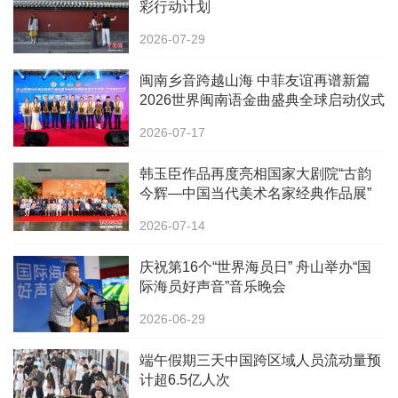
彩行动计划
2026-07-29
闽南乡音跨越山海 中菲友谊再谱新篇
2026世界闽南语金曲盛典全球启动仪式
在马尼拉隆重举行
2026-07-17
韩玉臣作品再度亮相国家大剧院“古韵
今辉—中国当代美术名家经典作品展”
2026-07-14
庆祝第16个“世界海员日” 舟山举办“国
际海员好声音”音乐晚会
2026-06-29
端午假期三天中国跨区域人员流动量预
计超6.5亿人次