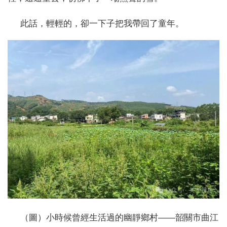
此話，輕輕的，卻一下子把我帶回了童年。
（圖）小時候曾經生活過的幽靜鄉村——韶關市曲江