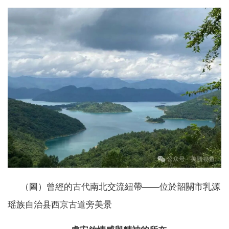
（圖）曾經的古代南北交流紐帶——位於韶關市乳源
瑶族自治县西京古道旁美景