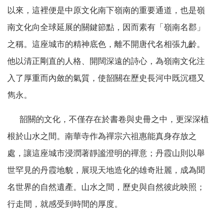
以來，這裡便是中原文化南下嶺南的重要通道，也是嶺
南文化向全球延展的關鍵節點，因而素有「嶺南名郡」
之稱。這座城市的精神底色，離不開唐代名相張九齡。
他以清正剛直的人格、開闊深遠的詩心，為嶺南文化注
入了厚重而內斂的氣質，使韶關在歷史長河中既沉穩又
雋永。
韶關的文化，不僅存在於書卷與史冊之中，更深深植
根於山水之間。南華寺作為禪宗六祖惠能真身存放之
處，讓這座城市浸潤著靜謐澄明的禪意；丹霞山則以舉
世罕見的丹霞地貌，展現天地造化的雄奇壯麗，成為聞
名世界的自然遺產。山水之間，歷史與自然彼此映照；
行走間，就感受到時間的厚度。