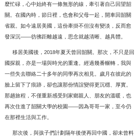
麼忙碌，心中始終有一條無形的線，牽引著自己回望韶
關。在國內時，節日裡，也會和父母一起，開車回韶關
省親。如今遠居美國，這份牽掛不但沒有變淡，反而愈
發深沉——彷彿距離越遠，思念就越清晰、越具體。
移居美國後，2018年夏天曾回韶關。那次，不只是回
國探親，亦是一場與時光的重逢。經過幾番輾轉，我與
一些失去聯絡二十多年的同學再次相見。歲月在彼此的
臉上留下了痕跡，卻也讓那份情誼變得更沉穩、厚實。
那趟旅程，不僅重新感受到家鄉親人、朋友的溫暖，也
再次住進了韶關大學的校園——因為哥哥一家，至今仍
在那裡生活與工作。
那次後，與孩子們計劃隔年後便再回中國，卻未曾料