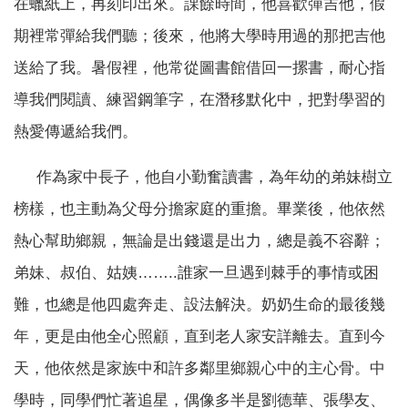
在蠟紙上，再刻印出來。課餘時間，他喜歡彈吉他，假
期裡常彈給我們聽；後來，他將大學時用過的那把吉他
送給了我。暑假裡，他常從圖書館借回一摞書，耐心指
導我們閱讀、練習鋼筆字，在潛移默化中，把對學習的
熱愛傳遞給我們。
作為家中長子，他自小勤奮讀書，為年幼的弟妹樹立
榜樣，也主動為父母分擔家庭的重擔。畢業後，他依然
熱心幫助鄉親，無論是出錢還是出力，總是義不容辭；
弟妹、叔伯、姑姨……..誰家一旦遇到棘手的事情或困
難，也總是他四處奔走、設法解決。奶奶生命的最後幾
年，更是由他全心照顧，直到老人家安詳離去。直到今
天，他依然是家族中和許多鄰里鄉親心中的主心骨。中
學時，同學們忙著追星，偶像多半是劉德華、張學友、