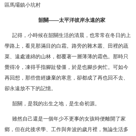
區馬壩鎮小坑村
韶關——太平洋彼岸永遠的家
記得，小時候在韶關生活的清晨，也常常在冬日的上
學路上，看見那滿目的白霜。路旁的雜木叢、田裡的蔬
菜、遠處連綿的山林，都覆著一層薄薄的霜色。那時只
覺得冷，凍得手指腳趾發僵，於是也腳步匆忙。可如今
再回想，那些曾經嫌棄的寒意，卻都成了再也回不去、
卻永遠放不下的記憶。
韶關，是我的出生之地，是生命初源。
雖然自己還是一個年少不更事的女孩時便離開了家
鄉，但在此後求學、工作與奔波的歲月裡，無論生活多