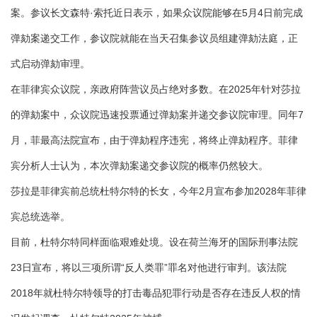
案。参议长文森特·索托近日表示，如果众议院能够在5月4日前完成
弹劾案递交工作，参议院就能在当天召集参议员组建弹劾法庭，正
式启动弹劾审理。
在菲律宾众议院，亲政府阵营议员占绝对多数。在2025年针对莎拉
的弹劾案中，众议院迅速投票通过弹劾案并递交参议院审理。同年7
月，菲最高法院宣布，由于弹劾程序违宪，将终止弹劾程序。菲律
宾分析人士认为，本次弹劾案递交参议院的概率仍然较大。
莎拉是菲律宾前总统杜特尔特的长女，今年2月宣布参加2028年菲律
宾总统选举。
目前，杜特尔特同样面临艰难处境。设在荷兰海牙的国际刑事法院
23日宣布，将以三项所谓“反人类罪”罪名对他进行审判。该法院
2018年就杜特尔特领导的打击毒品犯罪行动是否存在违反人权的情